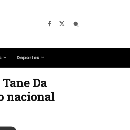
s
Deportes
| Tane Da
o nacional