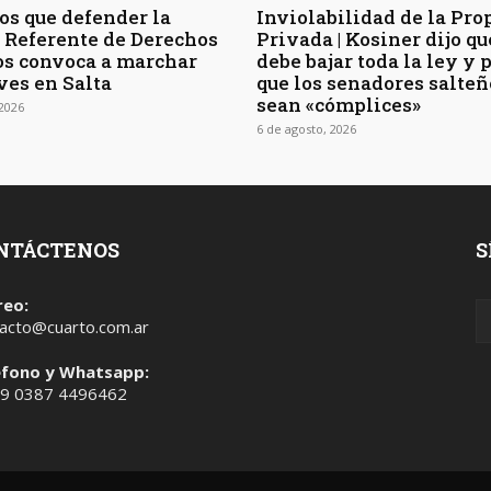
s que defender la
Inviolabilidad de la Pro
 | Referente de Derechos
Privada | Kosiner dijo qu
s convoca a marchar
debe bajar toda la ley y 
ves en Salta
que los senadores salteñ
sean «cómplices»
 2026
6 de agosto, 2026
NTÁCTENOS
S
reo:
acto@cuarto.com.ar
éfono y Whatsapp:
 9 0387 4496462