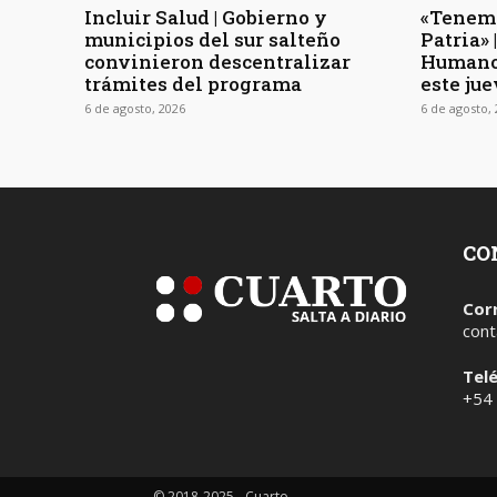
Incluir Salud | Gobierno y
«Tenemo
municipios del sur salteño
Patria»
convinieron descentralizar
Humano
trámites del programa
este jue
6 de agosto, 2026
6 de agosto,
CO
Cor
cont
Tel
+54
© 2018-2025 - Cuarto