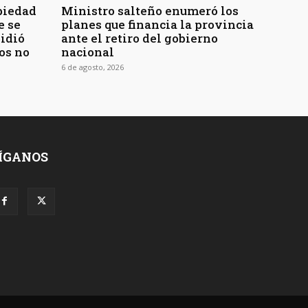
piedad
Ministro salteño enumeró los
e se
planes que financia la provincia
pidió
ante el retiro del gobierno
os no
nacional
6 de agosto, 2026
ÍGANOS