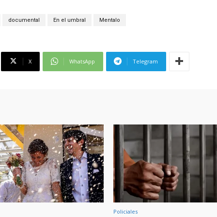
documental
En el umbral
Mentalo
X
WhatsApp
Telegram
Policiales