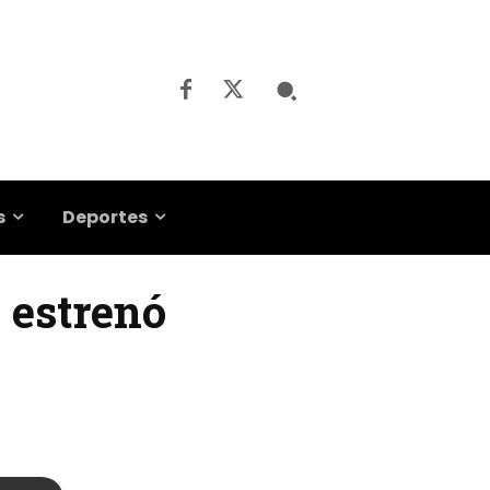
s
Deportes
 estrenó