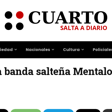
iedad
Nacionales
Cultura
Policiale
a banda salteña Mentalo