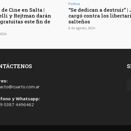
Política
de Cine en Salta |
“Se dedican a destruir” |
elli y Rejtman darán
cargó contra los libertar
gratuitas este fin de
salteños
8 de agosto, 2026
 2026
NTÁCTENOS
S
reo:
acto@cuarto.com.ar
éfono y Whatsapp:
 9 0387 4496462