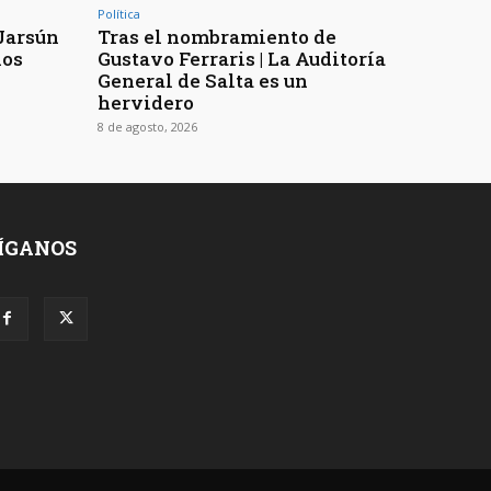
Política
 Jarsún
Tras el nombramiento de
ios
Gustavo Ferraris | La Auditoría
General de Salta es un
hervidero
8 de agosto, 2026
ÍGANOS