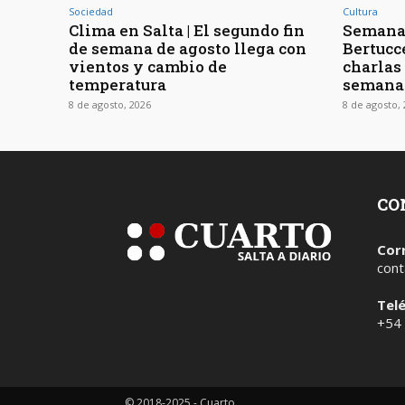
Sociedad
Cultura
Clima en Salta | El segundo fin
Semana 
de semana de agosto llega con
Bertucc
vientos y cambio de
charlas 
temperatura
semana
8 de agosto, 2026
8 de agosto,
CO
Cor
cont
Tel
+54
© 2018-2025 - Cuarto