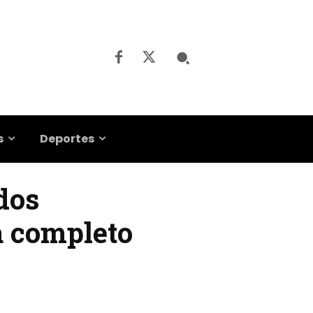
s
Deportes
dos
a completo