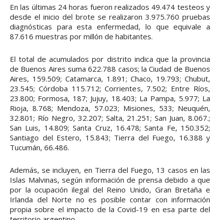
En las últimas 24 horas fueron realizados 49.474 testeos y
desde el inicio del brote se realizaron 3.975.760 pruebas
diagnósticas para esta enfermedad, lo que equivale a
87.616 muestras por millón de habitantes.
El total de acumulados por distrito indica que la provincia
de Buenos Aires suma 622.788 casos; la Ciudad de Buenos
Aires, 159.509; Catamarca, 1.891; Chaco, 19.793; Chubut,
23.545; Córdoba 115.712; Corrientes, 7.502; Entre Ríos,
23.800; Formosa, 187; Jujuy, 18.403; La Pampa, 5.977; La
Rioja, 8.768; Mendoza, 57.023; Misiones, 533; Neuquén,
32.801; Río Negro, 32.207; Salta, 21.251; San Juan, 8.067.;
San Luis, 14.809; Santa Cruz, 16.478; Santa Fe, 150.352;
Santiago del Estero, 15.843; Tierra del Fuego, 16.388 y
Tucumán, 66.486.
Además, se incluyen, en Tierra del Fuego, 13 casos en las
Islas Malvinas, según información de prensa debido a que
por la ocupación ilegal del Reino Unido, Gran Bretaña e
Irlanda del Norte no es posible contar con información
propia sobre el impacto de la Covid-19 en esa parte del
territorio argentino.