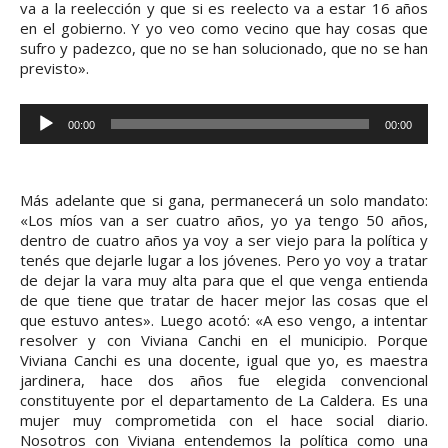
va a la reelección y que si es reelecto va a estar 16 años
en el gobierno. Y yo veo como vecino que hay cosas que
sufro y padezco, que no se han solucionado, que no se han
previsto».
R
00:00
00:00
e
p
r
Más adelante que si gana, permanecerá un solo mandato:
o
«Los míos van a ser cuatro años, yo ya tengo 50 años,
dentro de cuatro años ya voy a ser viejo para la política y
d
tenés que dejarle lugar a los jóvenes. Pero yo voy a tratar
u
de dejar la vara muy alta para que el que venga entienda
c
de que tiene que tratar de hacer mejor las cosas que el
que estuvo antes». Luego acotó: «A eso vengo, a intentar
t
resolver y con Viviana Canchi en el municipio. Porque
o
Viviana Canchi es una docente, igual que yo, es maestra
r
jardinera, hace dos años fue elegida convencional
constituyente por el departamento de La Caldera. Es una
d
mujer muy comprometida con el hace social diario.
e
Nosotros con Viviana entendemos la política como una