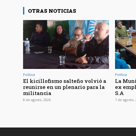
r
OTRAS NOTICIAS
d
e
a
u
d
i
o
Política
Política
El kicillofismo salteño volvió a
La Muni
reunirse en un plenario para la
ex empl
militancia
S.A
8 de agosto, 2026
7 de agosto,