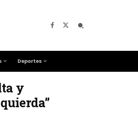
s
Deportes
lta y
zquierda”