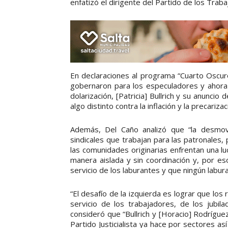
enfatizó el dirigente del Partido de los Traba
En declaraciones al programa “Cuarto Oscuro
gobernaron para los especuladores y ahora lo
dolarización, [Patricia] Bullrich y su anuncio
algo distinto contra la inflación y la precariza
Además, Del Caño analizó que “la desmovi
sindicales que trabajan para las patronales
las comunidades originarias enfrentan una l
manera aislada y sin coordinación y, por es
servicio de los laburantes y que ningún labur
“El desafío de la izquierda es lograr que los
servicio de los trabajadores, de los jubil
consideró que “Bullrich y [Horacio] Rodríguez
Partido Justicialista ya hace por sectores as