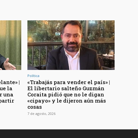
Política
lante» |
«Trabajás para vender el país» |
ue la
El libertario salteño Guzmán
r una
Coraita pidió que no le digan
partir
«cipayo» y le dijeron aún más
cosas
7 de agosto, 2026