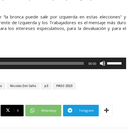
e “la bronca puede salir por izquierda en estas elecciones” y
l Frente de Izquierda y los Trabajadores es el mensaje más duro
ra los intereses especulativos, para la devaluación y para el
U
00:00
t
i
l
ro
Nicolás Del Caño
p3
PASO 2023
i
z
a
X
WhatsApp
Telegram
l
a
s