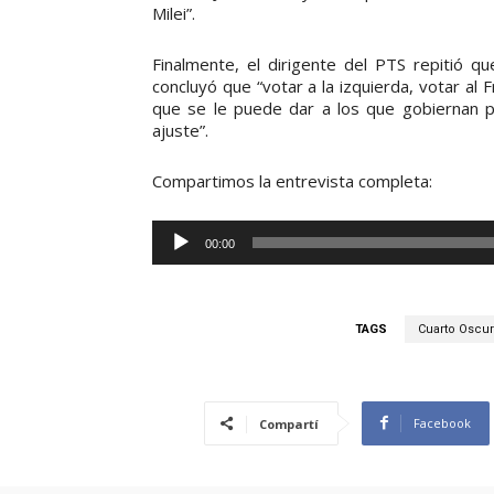
Milei”.
Finalmente, el dirigente del PTS repitió qu
concluyó que “votar a la izquierda, votar a
que se le puede dar a los que gobiernan pa
ajuste”.
Compartimos la entrevista completa:
R
00:00
e
p
r
TAGS
Cuarto Oscu
o
d
u
Facebook
Compartí
c
t
o