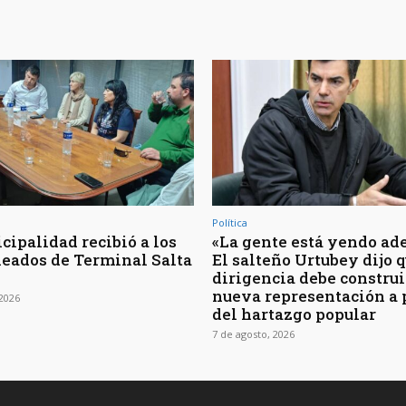
t
e
c
l
a
s
d
e
f
Política
l
cipalidad recibió a los
«La gente está yendo ade
e
eados de Terminal Salta
El salteño Urtubey dijo q
dirigencia debe construi
c
nueva representación a 
 2026
h
del hartazgo popular
a
7 de agosto, 2026
a
r
r