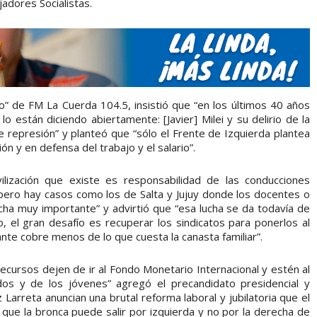
jadores Socialistas.
” de FM La Cuerda 104.5, insistió que “en los últimos 40 años
 están diciendo abiertamente: [Javier] Milei y su delirio de la
 de represión” y planteó que “sólo el Frente de Izquierda plantea
ción y en defensa del trabajo y el salario”.
lización que existe es responsabilidad de las conducciones
, pero hay casos como los de Salta y Jujuy donde los docentes o
ucha muy importante” y advirtió que “esa lucha se da todavía de
o, el gran desafío es recuperar los sindicatos para ponerlos al
ante cobre menos de lo que cuesta la canasta familiar”.
 recursos dejen de ir al Fondo Monetario Internacional y estén al
ados y de los jóvenes” agregó el precandidato presidencial y
 Larreta anuncian una brutal reforma laboral y jubilatoria que el
í que la bronca puede salir por izquierda y no por la derecha de