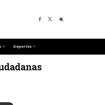
s
Deportes
iudadanas