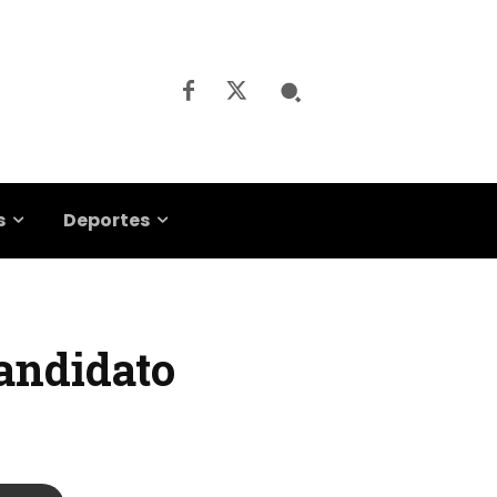
s
Deportes
andidato