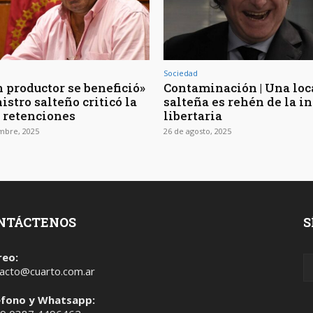
Sociedad
 productor se benefició»
Contaminación | Una loc
istro salteño criticó la
salteña es rehén de la i
e retenciones
libertaria
mbre, 2025
26 de agosto, 2025
NTÁCTENOS
S
reo:
acto@cuarto.com.ar
éfono y Whatsapp: