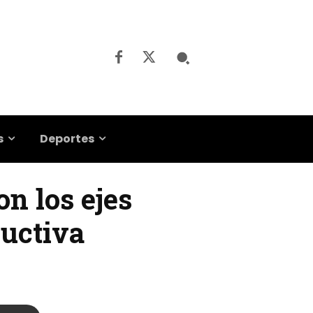
s
Deportes
on los ejes
ductiva