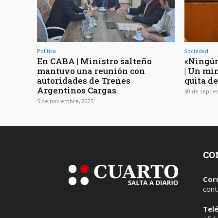
Política
Sociedad
En CABA | Ministro salteño
«Ningún
mantuvo una reunión con
| Un min
autoridades de Trenes
quita d
Argentinos Cargas
30 de septie
5 de noviembre, 2025
CO
Cor
cont
Tel