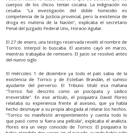
cuerpos de los chicos tenían cocaína. La indignación no
cesaba. “La investigación del doble homicidio es
competencia de la Justicia provincial, pero la existencia de
droga es materia de la Nación”, explicaba el secretario
Penal del Juzgado Federal Uno, Horacio Aguilar.
El 27 de enero, una testigo reservada reveló el nombre de
Torrico. Interpol lo buscaba. El asesino cayó en marzo,
mientras trabajaba de remisero. El juicio se resolvió antes
del nuevo siglo.
El miércoles 1 de diciembre ya todo el país sabia de la
existencia de Torrico y de Esteban Brandán, el sumiso
ayudante del perverso. El Tribuno tituló esa mañana
“Torrico fue descrito como un psicópata y sádico
irreversible”. En ese artículo, el psiquiatra David Flores
relataba su experiencia frente al asesino, que ya había
hecho desmayar a su propia abogada al relatar los hechos.
“Torrico no manifestó arrepentimiento y cuenta todo lo
que pasó como si fuera una película”, explicaba el analista.
Flores era un viejo conocido de Torrico. El psiquiatra lo
había atendido dos veces en el pasado, cuando había sido