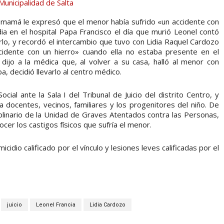
la mamá le expresó que el menor había sufrido «un accidente con
ia en el hospital Papa Francisco el día que murió Leonel contó
o, y recordó el intercambio que tuvo con Lidia Raquel Cardozo
ccidente con un hierro» cuando ella no estaba presente en el
e dijo a la médica que, al volver a su casa, halló al menor con
, decidió llevarlo al centro médico.
ial ante la Sala I del Tribunal de Juicio del distrito Centro, y
a docentes, vecinos, familiares y los progenitores del niño. De
iplinario de la Unidad de Graves Atentados contra las Personas,
er los castigos físicos que sufría el menor.
idio calificado por el vínculo y lesiones leves calificadas por el
juicio
Leonel Francia
Lidia Cardozo