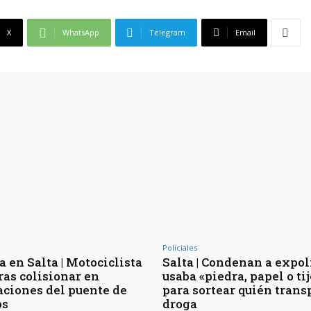
X
WhatsApp
Telegram
Email
Policiales
 en Salta | Motociclista
Salta | Condenan a expol
ras colisionar en
usaba «piedra, papel o ti
ciones del puente de
para sortear quién trans
os
droga