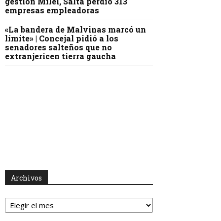
gestión Milei, Salta perdió 313
empresas empleadoras
«La bandera de Malvinas marcó un
límite» | Concejal pidió a los
senadores salteños que no
extranjericen tierra gaucha
Archivos
Archivos