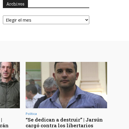
Archivos
Archivos
Política
|
“Se dedican a destruir” | Jarsún
arán
cargó contra los libertarios