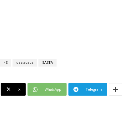
4E
destacada
SAETA
X
WhatsApp
Telegram