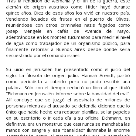
Tras la rendición de Alemania y el fin de la guerra, éste
alemán de origen austriaco como Hitler huyó durante
quince años. Diez de esos años los vivió en nuestro país.
Vendiendo licuados de frutas en el puerto de Olivos,
reuniéndose con otros criminales nazis fugados como
Josep Mengele en cafés de Avenida de Mayo,
adentrándose en los montes tucumanos para medir el nivel
de agua como trabajador de un organismo público, para
finalmente retornar a Buenos Aires desde donde sería
secuestrado por el comando israelí.
Su juicio en Jerusalén fue presentado como el juicio del
siglo. La filosofa de origen judío, Hannah Arendt, partió
como periodista a cubrirlo pero no pudo escribir una
palabra. Sólo con el tiempo redactó un libro al que tituló
“Eichmann en Jerusalén: informe sobre la banalidad del mal”.
Allí concluye que se juzgó el asesinato de millones de
personas mientras el acusado se defendía diciendo que lo
único que había hecho era redactar planillas, sellar papeles
en su escritorio o ir cada día a su oficina. Eichmann, en
definitiva, era un monstruo que casi nunca se manchaba las
manos con sangre y esa “banalidad” iluminaba la enorme