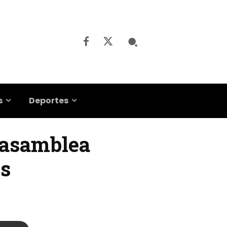
s
Deportes
 asamblea
es