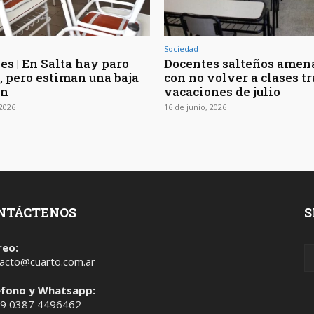
Sociedad
es | En Salta hay paro
Docentes salteños amen
, pero estiman una baja
con no volver a clases tr
ón
vacaciones de julio
 2026
16 de junio, 2026
NTÁCTENOS
S
reo:
acto@cuarto.com.ar
éfono y Whatsapp:
 9 0387 4496462