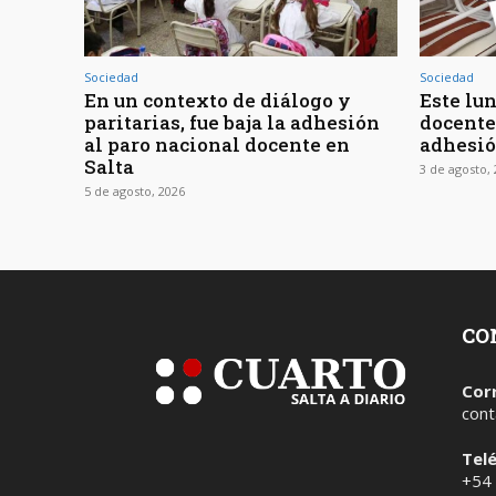
Sociedad
Sociedad
En un contexto de diálogo y
Este lun
paritarias, fue baja la adhesión
docente
al paro nacional docente en
adhesi
Salta
3 de agosto,
5 de agosto, 2026
CO
Cor
cont
Tel
+54