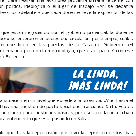
io para realizar una asamblea provincia unitaria docente con
ón política, ideológica o el lugar de trabajo. «Ahí se debatirá
evarlos adelante y que cada docente lleve la expresión de las
que están negociando con el gobierno provincial, la docente
pero se enteraron en audios que circularon, por ejemplo, cuáles
sión que hubo en las puertas de la Casa de Gobierno. «El
 demanda pero no la metodología, que es el paro. Y con ese
ró Florencia.
a situación en un nivel que excede a la provincia. «Vino hasta el
l hay una cuestión de pacto social que trasciende Salta. Eso es
ine dinero para cuestiones básicas; por eso acordaron a la baja
 para entender lo que está pasando en Salta».
aló que tras la repercusión que tuvo la represión de los días