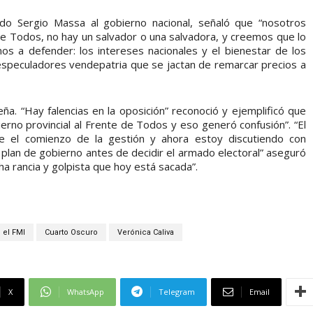
ado Sergio Massa al gobierno nacional, señaló que “nosotros
 de Todos, no hay un salvador o una salvadora, y creemos que lo
s a defender: los intereses nacionales y el bienestar de los
 especuladores vendepatria que se jactan de remarcar precios a
lteña. “Hay falencias en la oposición” reconoció y ejemplificó que
erno provincial al Frente de Todos y eso generó confusión”. “El
e el comienzo de la gestión y ahora estoy discutiendo con
lan de gobierno antes de decidir el armado electoral” aseguró
a rancia y golpista que hoy está sacada”.
 el FMI
Cuarto Oscuro
Verónica Caliva
X
WhatsApp
Telegram
Email