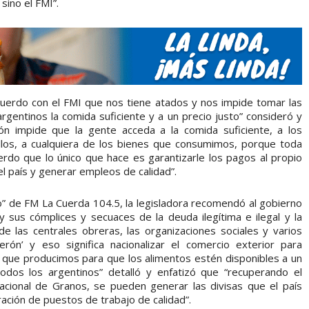
sino el FMI”.
 acuerdo con el FMI que nos tiene atados y nos impide tomar las
rgentinos la comida suficiente y a un precio justo” consideró y
n impide que la gente acceda a la comida suficiente, a los
rillos, a cualquiera de los bienes que consumimos, porque toda
rdo que lo único que hace es garantizarle los pagos al propio
el país y generar empleos de calidad”.
” de FM La Cuerda 104.5, la legisladora recomendó al gobierno
i y sus cómplices y secuaces de la deuda ilegítima e ilegal y la
sde las centrales obreras, las organizaciones sociales y varios
erón’ y eso significa nacionalizar el comercio exterior para
ne que producimos para que los alimentos estén disponibles a un
odos los argentinos” detalló y enfatizó que “recuperando el
acional de Granos, se pueden generar las divisas que el país
eración de puestos de trabajo de calidad”.