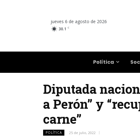
jueves 6 de agosto de 2026
C
30.1
Salta
Política
Soc
Diputada naciona
a Perón” y “recu
carne”
POLÍTICA
25 de julio, 2022