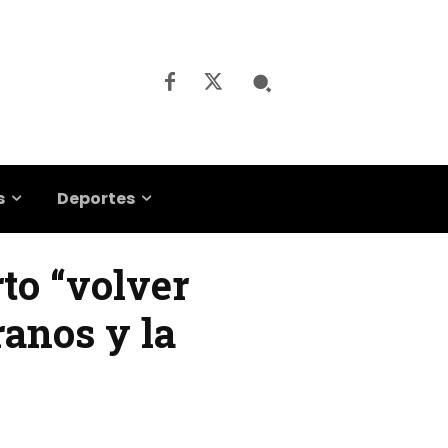
s
Deportes
to “volver
ranos y la