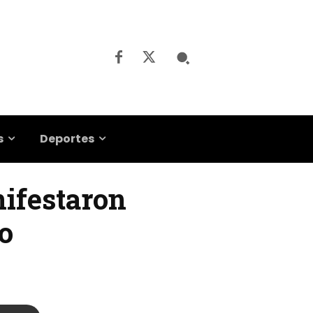
s
Deportes
nifestaron
to