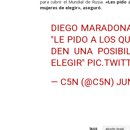
para cubrir el Mundial de Rusia.
«Les pido a
mujeres de elegir», aseguró.
DIEGO MARADON
"LE PIDO A LOS 
DEN UNA POSIBI
ELEGIR"
PIC.TWI
— C5N (@C5N)
JU
TAGS
aborto legal