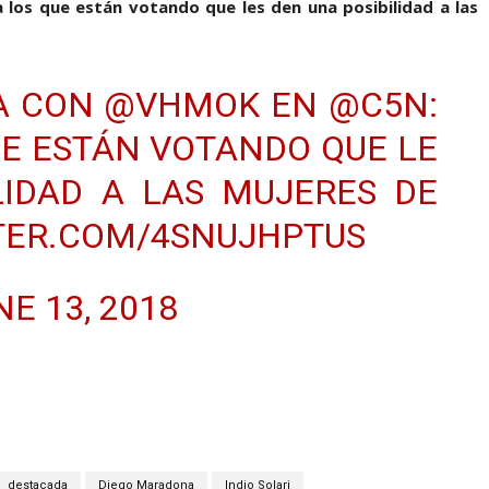
 los que están votando que les den una posibilidad a las
A CON
@VHMOK
EN
@C5N
:
QUE ESTÁN VOTANDO QUE LE
LIDAD A LAS MUJERES DE
TTER.COM/4SNUJHPTUS
NE 13, 2018
destacada
Diego Maradona
Indio Solari