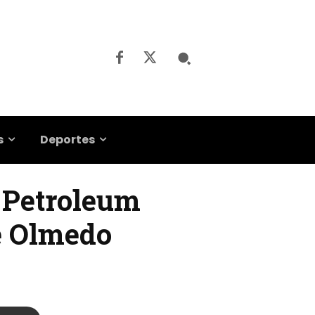
s
Deportes
t Petroleum
e Olmedo