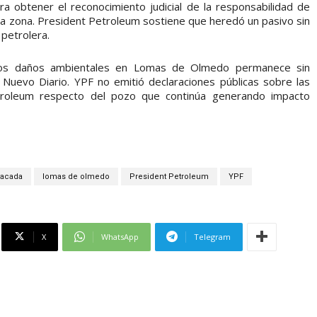
a obtener el reconocimiento judicial de la responsabilidad de
 la zona. President Petroleum sostiene que heredó un pasivo sin
 petrolera.
r los daños ambientales en Lomas de Olmedo permanece sin
 Nuevo Diario. YPF no emitió declaraciones públicas sobre las
troleum respecto del pozo que continúa generando impacto
tacada
lomas de olmedo
President Petroleum
YPF
X
WhatsApp
Telegram