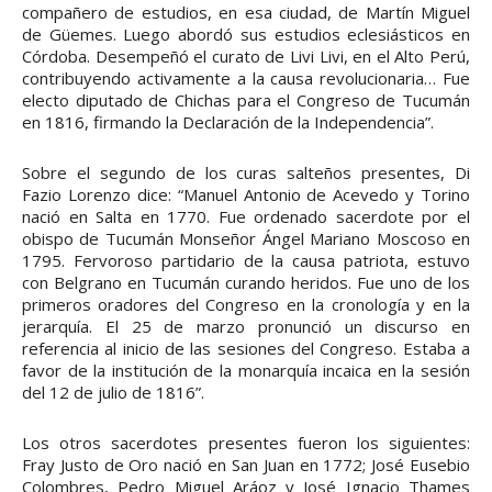
compañero de estudios, en esa ciudad, de Martín Miguel
de Güemes. Luego abordó sus estudios eclesiásticos en
Córdoba. Desempeñó el curato de Livi Livi, en el Alto Perú,
contribuyendo activamente a la causa revolucionaria… Fue
electo diputado de Chichas para el Congreso de Tucumán
en 1816, firmando la Declaración de la Independencia”.
Sobre el segundo de los curas salteños presentes, Di
Fazio Lorenzo dice: “Manuel Antonio de Acevedo y Torino
nació en Salta en 1770. Fue ordenado sacerdote por el
obispo de Tucumán Monseñor Ángel Mariano Moscoso en
1795. Fervoroso partidario de la causa patriota, estuvo
con Belgrano en Tucumán curando heridos. Fue uno de los
primeros oradores del Congreso en la cronología y en la
jerarquía. El 25 de marzo pronunció un discurso en
referencia al inicio de las sesiones del Congreso. Estaba a
favor de la institución de la monarquía incaica en la sesión
del 12 de julio de 1816”.
Los otros sacerdotes presentes fueron los siguientes:
Fray Justo de Oro nació en San Juan en 1772; José Eusebio
Colombres, Pedro Miguel Aráoz y José Ignacio Thames