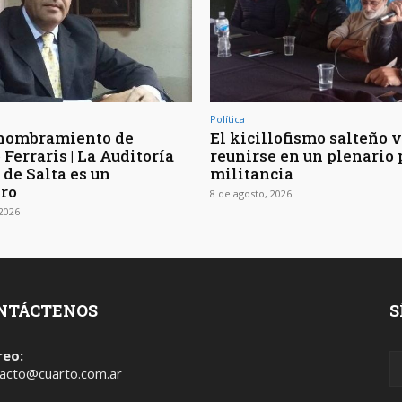
Política
 nombramiento de
El kicillofismo salteño 
Ferraris | La Auditoría
reunirse en un plenario 
 de Salta es un
militancia
ro
8 de agosto, 2026
 2026
NTÁCTENOS
S
reo:
acto@cuarto.com.ar