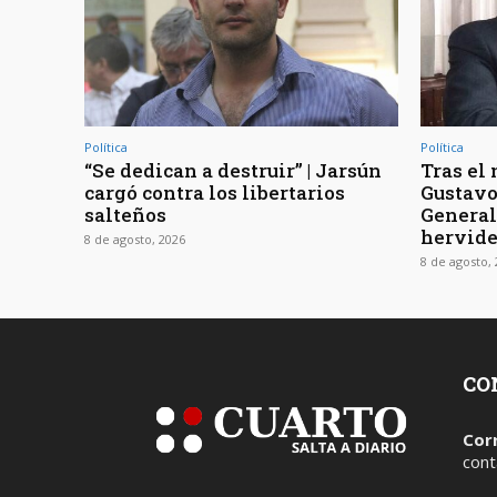
Política
Política
“Se dedican a destruir” | Jarsún
Tras el
cargó contra los libertarios
Gustavo 
salteños
General
hervide
8 de agosto, 2026
8 de agosto,
CO
Cor
cont