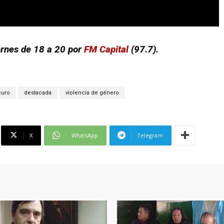
ernes de 18 a 20 por
FM Capital
(97.7).
curo
destacada
violencia de género
X
WhatsApp
Telegram