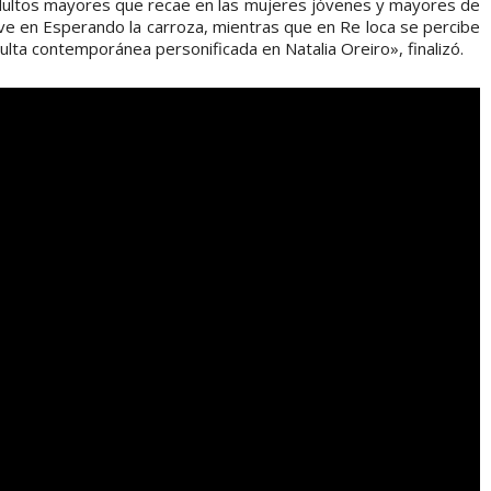
dultos mayores que recae en las mujeres jóvenes y mayores de
 ve en Esperando la carroza, mientras que en Re loca se percibe
dulta contemporánea personificada en Natalia Oreiro», finalizó.