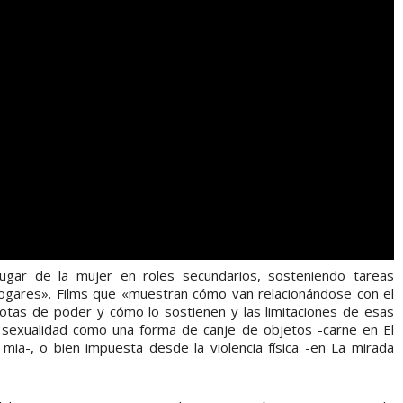
 lugar de la mujer en roles secundarios, sosteniendo tareas
ogares». Films que «muestran cómo van relacionándose con el
otas de poder y cómo lo sostienen y las limitaciones de esas
 sexualidad como una forma de canje de objetos -carne en El
mia-, o bien impuesta desde la violencia física -en La mirada