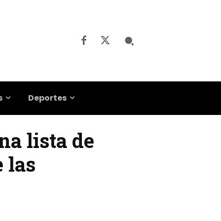
s
Deportes
a lista de
 las