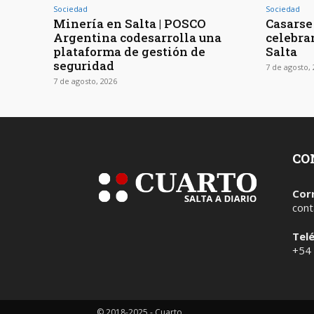
Sociedad
Sociedad
Minería en Salta | POSCO
Casarse 
Argentina codesarrolla una
celebra
plataforma de gestión de
Salta
seguridad
7 de agosto,
7 de agosto, 2026
CO
Cor
cont
Tel
+54
© 2018-2025 - Cuarto