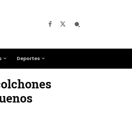
s
Deportes
colchones
Buenos