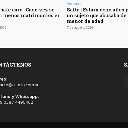
Policiales
sale caro | Cada vez se
Salta | Estará ocho años 
n menos matrimonios en
un sujeto que abusaba de 
menor de edad
 2026
7 de agosto, 2026
NTÁCTENOS
S
reo:
acto@cuarto.com.ar
éfono y Whatsapp:
 9 0387 4496462