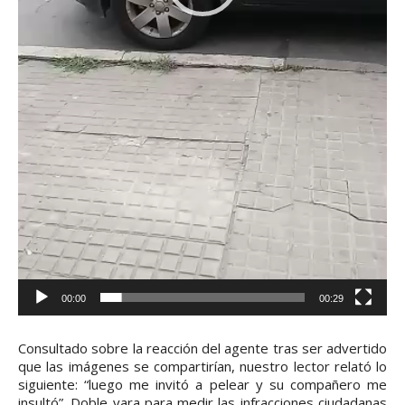
d
e
o
00:00
00:29
Consultado sobre la reacción del agente tras ser advertido
que las imágenes se compartirían, nuestro lector relató lo
siguiente: “luego me invitó a pelear y su compañero me
insultó”. Doble vara para medir las infracciones ciudadanas