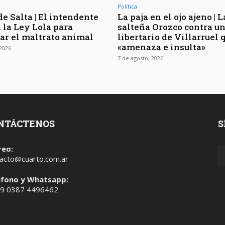
Política
e Salta | El intendente
La paja en el ojo ajeno | L
 la Ley Lola para
salteña Orozco contra u
ar el maltrato animal
libertario de Villarruel 
«amenaza e insulta»
 2026
7 de agosto, 2026
NTÁCTENOS
S
reo:
acto@cuarto.com.ar
éfono y Whatsapp:
 9 0387 4496462