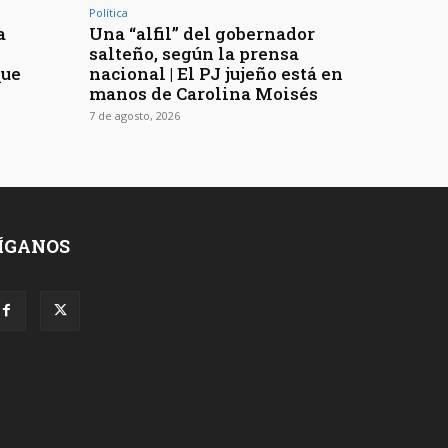
Política
a
Una “alfil” del gobernador
n
salteño, según la prensa
que
nacional | El PJ jujeño está en
manos de Carolina Moisés
7 de agosto, 2026
ÍGANOS