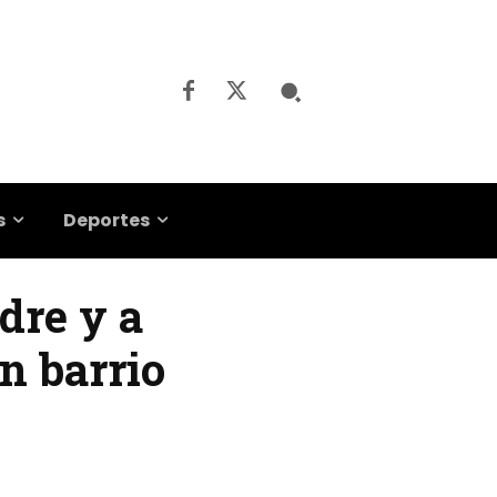
s
Deportes
dre y a
n barrio