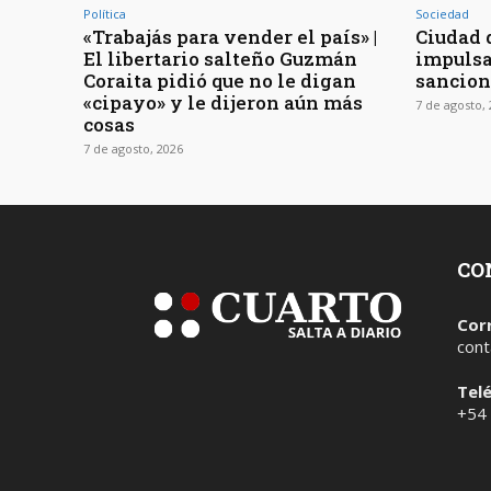
Política
Sociedad
«Trabajás para vender el país» |
Ciudad d
El libertario salteño Guzmán
impulsa
Coraita pidió que no le digan
sancion
«cipayo» y le dijeron aún más
7 de agosto,
cosas
7 de agosto, 2026
CO
Cor
cont
Tel
+54