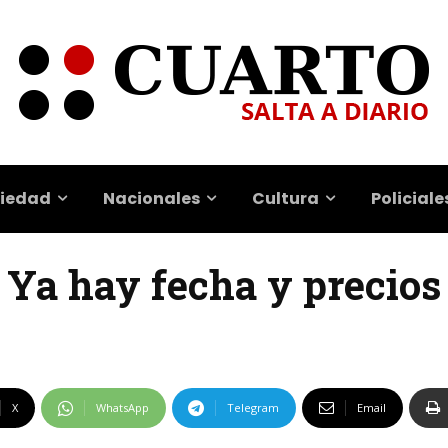
iedad
Nacionales
Cultura
Policiale
| Ya hay fecha y precios
X
WhatsApp
Telegram
Email