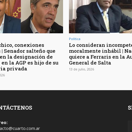
Política
chico, conexiones
Lo consideran incompet
 | Senador salteño que
moralmente inhábil | Na
 en la designación de
quiere a Ferraris en la A
 en la AGP es hijo de su
General de Salta
ria privada
13 de julio, 2026
2026
NTÁCTENOS
S
reo:
acto@cuarto.com.ar