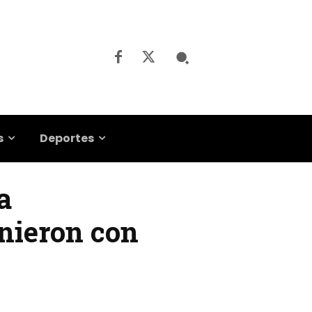
s
Deportes
a
unieron con