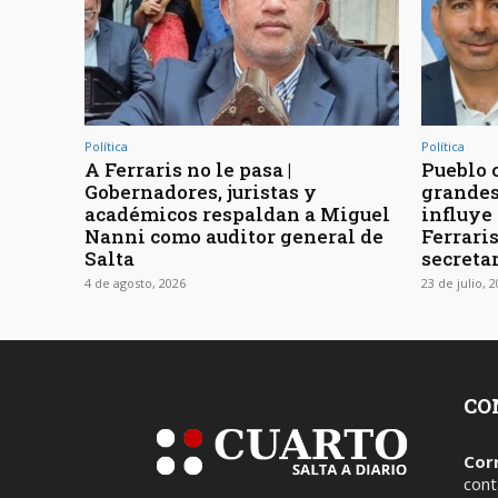
Política
Política
A Ferraris no le pasa |
Pueblo 
Gobernadores, juristas y
grandes
académicos respaldan a Miguel
influye
Nanni como auditor general de
Ferraris
Salta
secreta
4 de agosto, 2026
23 de julio, 
CO
Cor
cont