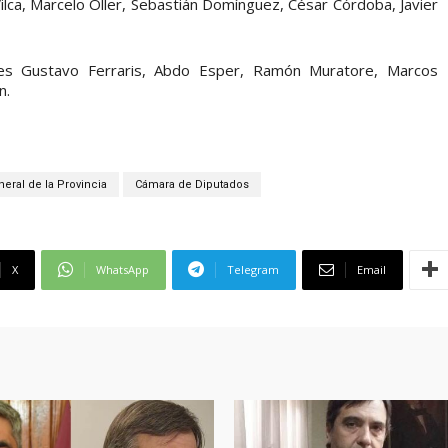
ilca, Marcelo Oller, Sebastián Domínguez, César Córdoba, Javier
res Gustavo Ferraris, Abdo Esper, Ramón Muratore, Marcos
n.
neral de la Provincia
Cámara de Diputados
X
WhatsApp
Telegram
Email