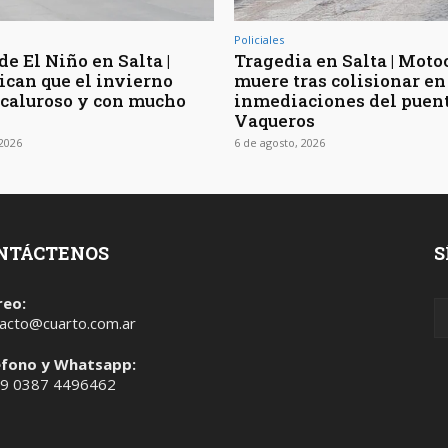
Policiales
de El Niño en Salta |
Tragedia en Salta | Moto
ican que el invierno
muere tras colisionar en
 caluroso y con mucho
inmediaciones del puen
Vaqueros
 2026
6 de agosto, 2026
NTÁCTENOS
S
reo:
acto@cuarto.com.ar
éfono y Whatsapp:
 9 0387 4496462