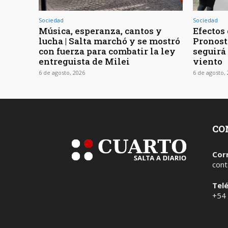
Sociedad
Sociedad
Música, esperanza, cantos y
Efectos 
lucha | Salta marchó y se mostró
Pronost
con fuerza para combatir la ley
seguirá
entreguista de Milei
viento
6 de agosto, 2026
6 de agosto,
CO
Cor
cont
Tel
+54