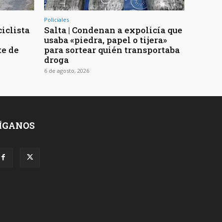
Policiales
ciclista
Salta | Condenan a expolicía que
usaba «piedra, papel o tijera»
te de
para sortear quién transportaba
droga
6 de agosto, 2026
ÍGANOS