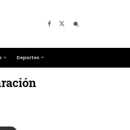
s
Deportes
aración