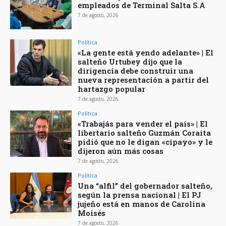
empleados de Terminal Salta S.A
7 de agosto, 2026
Política
«La gente está yendo adelante» | El
salteño Urtubey dijo que la
dirigencia debe construir una
nueva representación a partir del
hartazgo popular
7 de agosto, 2026
Política
«Trabajás para vender el país» | El
libertario salteño Guzmán Coraita
pidió que no le digan «cipayo» y le
dijeron aún más cosas
7 de agosto, 2026
Política
Una “alfil” del gobernador salteño,
según la prensa nacional | El PJ
jujeño está en manos de Carolina
Moisés
7 de agosto, 2026