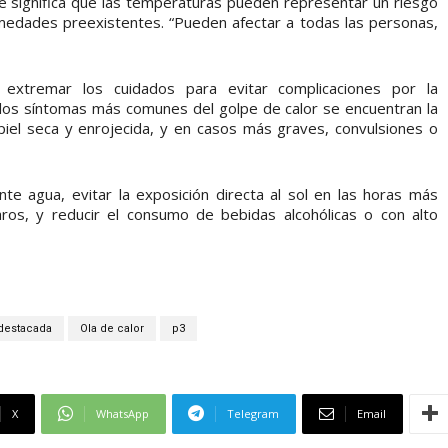
que significa que las temperaturas pueden representar un riesgo
rmedades preexistentes. “Pueden afectar a todas las personas,
 extremar los cuidados para evitar complicaciones por la
los síntomas más comunes del golpe de calor se encuentran la
piel seca y enrojecida, y en casos más graves, convulsiones o
te agua, evitar la exposición directa al sol en las horas más
laros, y reducir el consumo de bebidas alcohólicas o con alto
destacada
Ola de calor
p3
X
WhatsApp
Telegram
Email