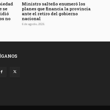
piedad
Ministro salteño enumeró los
e se
planes que financia la provincia
pidió
ante el retiro del gobierno
os no
nacional
6 de agosto, 2026
ÍGANOS