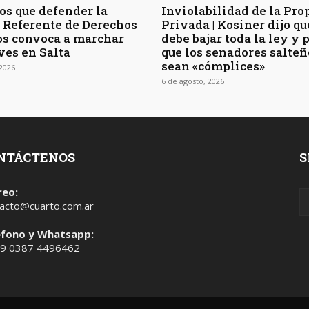
s que defender la
Inviolabilidad de la Pro
 | Referente de Derechos
Privada | Kosiner dijo qu
s convoca a marchar
debe bajar toda la ley y 
ves en Salta
que los senadores salteñ
sean «cómplices»
 2026
6 de agosto, 2026
NTÁCTENOS
S
reo:
acto@cuarto.com.ar
éfono y Whatsapp:
 9 0387 4496462