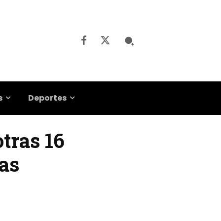
s
Deportes
otras 16
ras