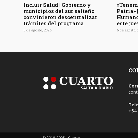
Incluir Salud | Gobierno y
«Tenemo
municipios del sur salteño
Patria»
convinieron descentralizar
Humano
trámites del programa
este jue
6 de agosto, 2026
6 de agosto,
CO
Cor
cont
Tel
+54
© 2018-2025 - Cuarto