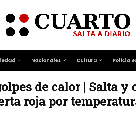
iedad
Nacionales
Cultura
Policiale
lpes de calor | Salta y 
erta roja por temperatu