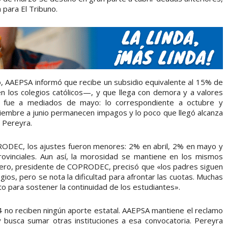
 para El Tribuno.
, AAEPSA informó que recibe un subsidio equivalente al 15% de
n los colegios católicos—, y que llega con demora y a valores
os fue a mediados de mayo: lo correspondiente a octubre y
iembre a junio permanecen impagos y lo poco que llegó alcanza
ó Pereyra.
RODEC, los ajustes fueron menores: 2% en abril, 2% en mayo y
provinciales. Aun así, la morosidad se mantiene en los mismos
ivero, presidente de COPRODEC, precisó que «los padres siguen
ios, pero se nota la dificultad para afrontar las cuotas. Muchas
o para sostener la continuidad de los estudiantes».
54 no reciben ningún aporte estatal. AAEPSA mantiene el reclamo
y busca sumar otras instituciones a esa convocatoria. Pereyra