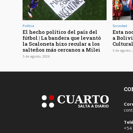
Política
Sociedad
El hecho político del país del
Esta noc
fútbol | La bandera que levantó
a Bolivi
la Scaloneta hizo recular a los
Cultura
salteños más cercanos a Milei
5 de agosto,
5 de agosto, 2026
CO
Cor
cont
Tel
+54