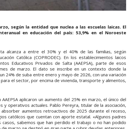
o, según la entidad que nuclea a las escuelas laicas. El
nteranual en educación del país: 53,9% en el Noroeste
ta alcanza a entre el 30% y el 40% de las familias, según
ucación Católica (COPRODEC). En los establecimientos laicos
entos Educativos Privados de Salta (AAEPSA), parte de esos
mes de marzo. El dato se inscribe en un contexto donde la
 un 24% de suba entre enero y mayo de 2026, con una variación
 para el sector, por encima de vivienda, transporte y alimentos,
an AAEPSA aplicaron un aumento del 25% en marzo, el único del
s y operativos actuales. Pablo Pereyra, titular de la asociación,
 absorber aumentos retroactivos de 2025 durante el receso,
egios católicos que cuentan con aporte estatal. «Algunos padres
 casos, sabemos que han perdido el trabajo o no han podido
 de marzo se destinó en gran parte a cubrir deudas anteriores,