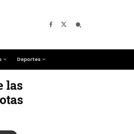
s
Deportes
e las
otas