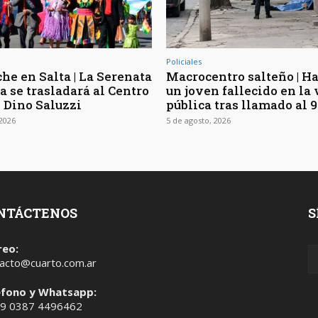
Policiales
he en Salta | La Serenata
Macrocentro salteño | Ha
a se trasladará al Centro
un joven fallecido en la 
l Dino Saluzzi
pública tras llamado al 9
 2026
5 de agosto, 2026
NTÁCTENOS
S
reo:
acto@cuarto.com.ar
éfono y Whatsapp:
 9 0387 4496462