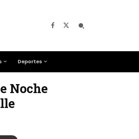
s
Deportes
 de Noche
lle