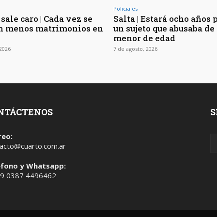
Policiales
sale caro | Cada vez se
Salta | Estará ocho años 
n menos matrimonios en
un sujeto que abusaba de 
menor de edad
 2026
7 de agosto, 2026
NTÁCTENOS
S
reo:
acto@cuarto.com.ar
éfono y Whatsapp:
 9 0387 4496462