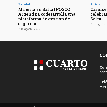
Sociedad
Sociedad
Minería en Salta | POSCO
Casarse 
Argentina codesarrolla una
celebra
plataforma de gestión de
Salta
seguridad
7 de agosto,
7 de agosto, 2026
CO
Cor
cont
Tel
+54