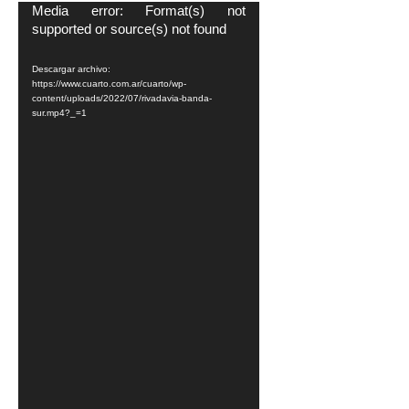
Media error: Format(s) not
R
supported or source(s) not found
e
p
Descargar archivo:
r
https://www.cuarto.com.ar/cuarto/wp-
content/uploads/2022/07/rivadavia-banda-
o
sur.mp4?_=1
d
u
c
t
o
r
d
e
v
í
d
e