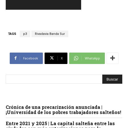
o
TAGS
p3
Rivadavia Banda Sur
Facebook
X
WhatsApp
Crónica de una precarización anunciada |
¡Universidad de los pobres trabajadores salteños!
Entre 2021 y 2025 | La capital salteña entre las