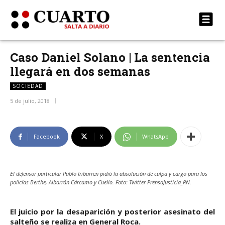
Caso Daniel Solano | La sentencia
llegará en dos semanas
SOCIEDAD
5 de julio, 2018
Facebook
X
WhatsApp
El defensor particular Pablo Iribarren pidió la absolución de culpa y cargo para los
policías Berthe, Albarrán Cárcamo y Cuello. Foto: Twitter PrensaJusticia_RN.
El juicio por la desaparición y posterior asesinato del
salteño se realiza en General Roca.