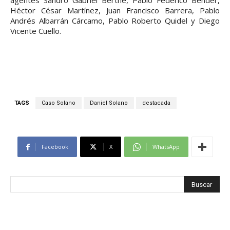
agentes Sandro Gabriel Berthe, Pablo Federico Bender,
Héctor César Martínez, Juan Francisco Barrera, Pablo
Andrés Albarrán Cárcamo, Pablo Roberto Quidel y Diego
Vicente Cuello.
TAGS
Caso Solano
Daniel Solano
destacada
Facebook
X
WhatsApp