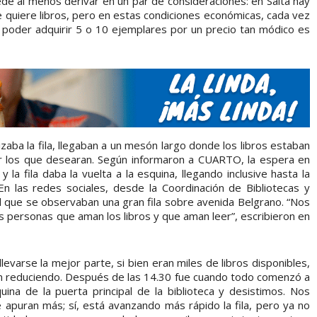
ede al menos derivar en un par de consideraciones: en Salta hay
te quiere libros, pero en estas condiciones económicas, cada vez
es poder adquirir 5 o 10 ejemplares por un precio tan módico es
izaba la fila, llegaban a un mesón largo donde los libros estaban
rar los que desearan. Según informaron a CUARTO, la espera en
la fila daba la vuelta a la esquina, llegando inclusive hasta la
n las redes sociales, desde la Coordinación de Bibliotecas y
el que se observaban una gran fila sobre avenida Belgrano. “Nos
as personas que aman los libros y que aman leer”, escribieron en
evarse la mejor parte, si bien eran miles de libros disponibles,
ron reduciendo. Después de las 14.30 fue cuando todo comenzó a
uina de la puerta principal de la biblioteca y desistimos. Nos
puran más; sí, está avanzando más rápido la fila, pero ya no