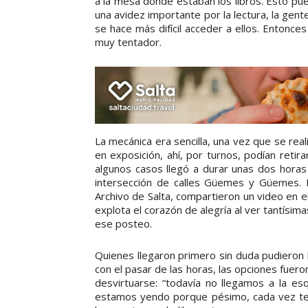
a la mesa donde estaban los libros. Esto pu
una avidez importante por la lectura, la gen
se hace más difícil acceder a ellos. Entonc
muy tentador.
La mecánica era sencilla, una vez que se real
en exposición, ahí, por turnos, podían reti
algunos casos llegó a durar unas dos horas y 
intersección de calles Güemes y Güemes. E
Archivo de Salta, compartieron un video en 
explota el corazón de alegría al ver tantísim
ese posteo.
Quienes llegaron primero sin duda pudieron ll
con el pasar de las horas, las opciones fue
desvirtuarse: “todavía no llegamos a la esq
estamos yendo porque pésimo, cada vez te a