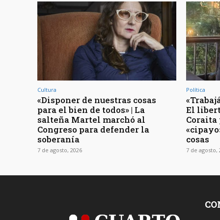
Cultura
Política
«Disponer de nuestras cosas
«Trabajá
para el bien de todos» | La
El libe
salteña Martel marchó al
Coraita 
Congreso para defender la
«cipayo
soberanía
cosas
7 de agosto, 2026
7 de agosto,
CO