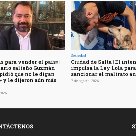
Sociedad
s para vender el país» |
Ciudad de Salta | El inte
rtario salteño Guzmán
impulsa la Ley Lola para
pidió que no le digan
sancionar el maltrato a
» y le dijeron aún más
7 de agosto, 2026
 2026
NTÁCTENOS
S