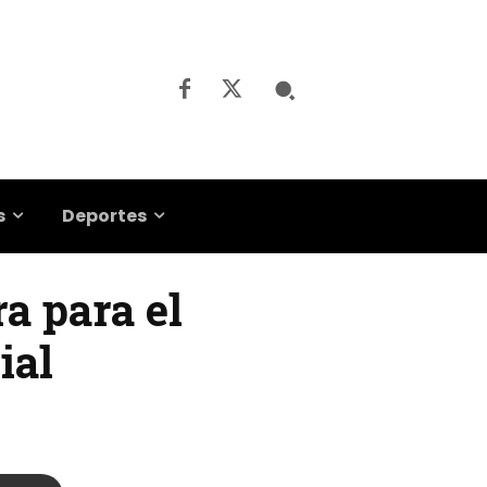
s
Deportes
ra para el
ial