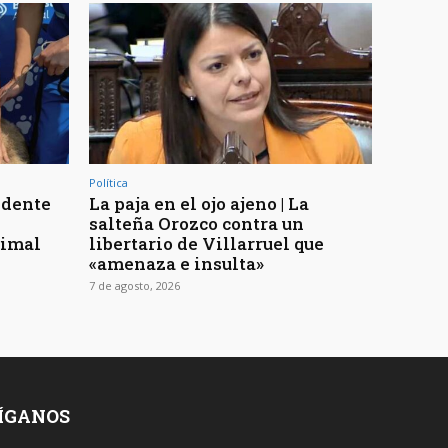
Política
ndente
La paja en el ojo ajeno | La
salteña Orozco contra un
nimal
libertario de Villarruel que
«amenaza e insulta»
7 de agosto, 2026
ÍGANOS