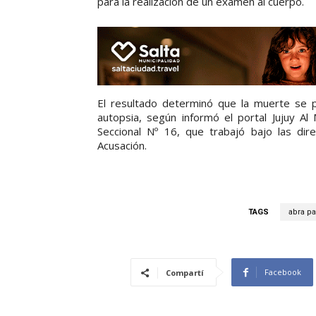
para la realización de un examen al cuerpo.
El resultado determinó que la muerte se pr
autopsia, según informó el portal Jujuy A
Seccional Nº 16, que trabajó bajo las dire
Acusación.
TAGS
abra p
Facebook
Compartí