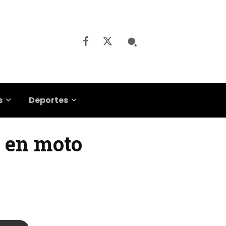
s
Deportes
a en moto