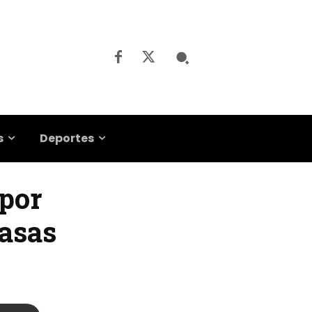
s
Deportes
 por
casas