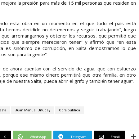
y mejora la presión para más de 15 mil personas que residen en
ando esta obra en un momento en el que todo el país está
lta hemos decidido no detenernos y seguir trabajando”, luego
 que arremangarnos y obtener los recursos, que permitió que
icios que siempre merecieron tener” y afirmó que “en esta
ca es sinónimo de corrupción, en Salta demostramos lo que
cos son para la gente”.
ir de ahora cuentan con el servicio de agua, que con esfuerzo
, porque ese mismo dinero permitirá que otra familia, en otro
je de nuestra Salta, pueda abrir el grifo y también tener agua”.
esta
Juan Manuel Urtubey
Obra pública
X
WhatsApp
Telegram
Email