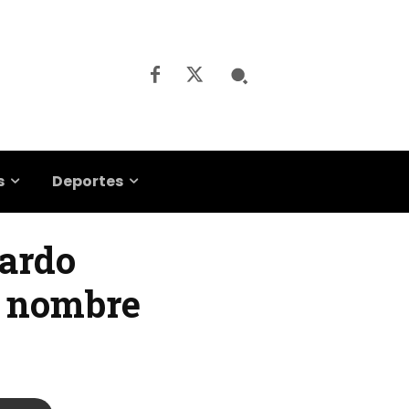
s
Deportes
nardo
u nombre