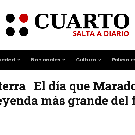
iedad
Nacionales
Cultura
Policiale
erra | El día que Marad
leyenda más grande del 