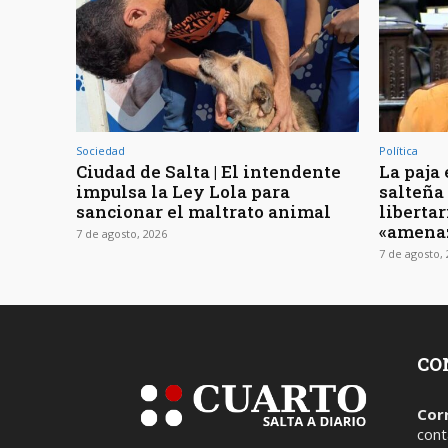
Sociedad
Política
Ciudad de Salta | El intendente
La paja 
impulsa la Ley Lola para
salteña
sancionar el maltrato animal
libertar
«amenaz
7 de agosto, 2026
7 de agosto,
CO
Cor
cont