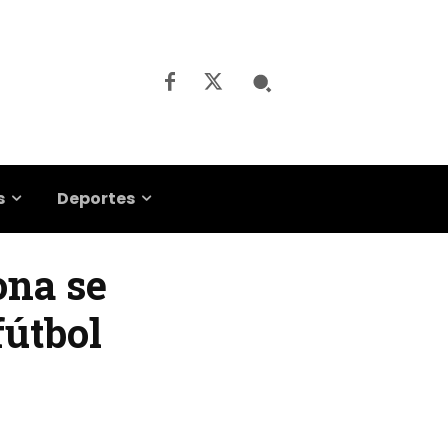
s
Deportes
ona se
fútbol