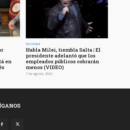
Sociedad
or
Habla Milei, tiembla Salta | El
presidente adelantó que los
tá en
empleados públicos cobrarán
és
menos (VIDEO)
7 de agosto, 2026
ÍGANOS