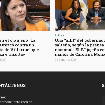
Política
en el ojo ajeno | La
Una “alfil” del gobernad
 Orozco contra un
salteño, según la prensa
io de Villarruel que
nacional | El PJ jujeño es
a e insulta»
manos de Carolina Mois
 2026
7 de agosto, 2026
NTÁCTENOS
S
reo:
acto@cuarto.com.ar