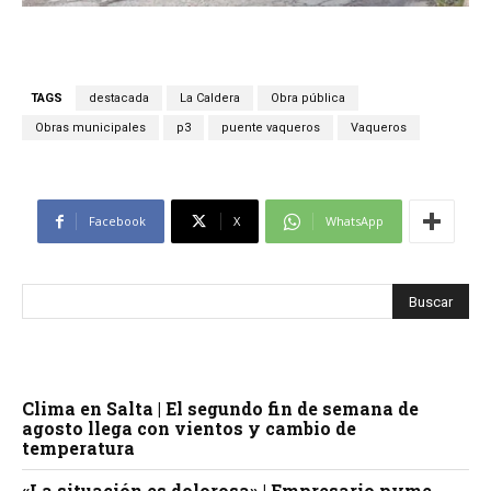
TAGS
destacada
La Caldera
Obra pública
Obras municipales
p3
puente vaqueros
Vaqueros
Facebook
X
WhatsApp
Clima en Salta | El segundo fin de semana de
agosto llega con vientos y cambio de
temperatura
«La situación es dolorosa» | Empresario pyme