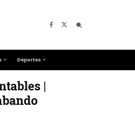
s
Deportes
ntables |
umbando