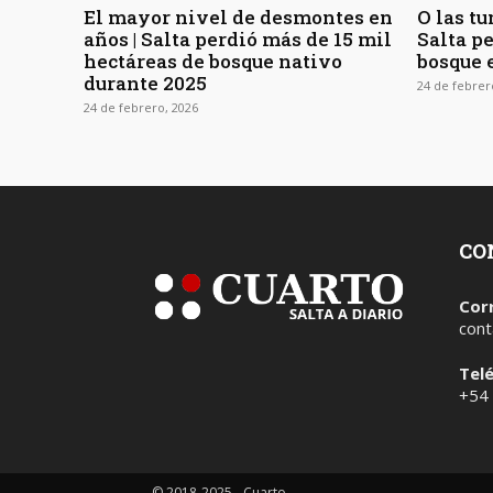
El mayor nivel de desmontes en
O las t
años | Salta perdió más de 15 mil
Salta p
hectáreas de bosque nativo
bosque 
durante 2025
24 de febrer
24 de febrero, 2026
CO
Cor
cont
Tel
+54
© 2018-2025 - Cuarto