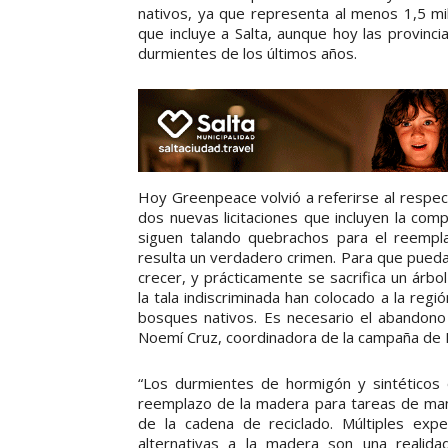
nativos, ya que representa al menos 1,5 mi
que incluye a Salta, aunque hoy las provinc
durmientes de los últimos años.
Hoy Greenpeace volvió a referirse al respect
dos nuevas licitaciones que incluyen la co
siguen talando quebrachos para el reempla
resulta un verdadero crimen. Para que pueda 
crecer, y prácticamente se sacrifica un árbo
la tala indiscriminada han colocado a la reg
bosques nativos. Es necesario el abandono
Noemí Cruz, coordinadora de la campaña de
“Los durmientes de hormigón y sintéticos 
reemplazo de la madera para tareas de man
de la cadena de reciclado. Múltiples ex
alternativas a la madera son una realidad