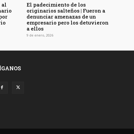
 al
El padecimiento de los
nario
originarios salteños | Fueron a
por
denunciar amenazas de un
rio
empresario pero los detuvieron
a ellos
9 de enero, 2026
ÍGANOS