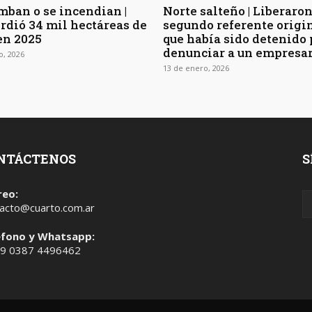
umban o se incendian |
Norte salteño | Liberaron
erdió 34 mil hectáreas de
segundo referente origi
en 2025
que había sido detenido 
denunciar a un empresa
o, 2026
13 de enero, 2026
NTÁCTENOS
S
reo:
acto@cuarto.com.ar
éfono y Whatsapp:
 9 0387 4496462