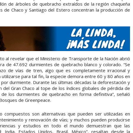
llón de árboles de quebracho extraídos de la región chaqueña
ias de Chaco y Santiago del Estero concentran la producción de
o al revelar que el Ministerio de Transporte de la Nación abrió
mpra de 47.692 durmientes de quebracho blanco y colorado. “Se
zo de vías de tren, algo que es completamente irracional y
utilizarse para tal fin, la especie demora entre 60 y 80 años en
l por durmiente. Durante las últimas décadas la deforestación y
ión del Gran Chaco al tope de los índices globales de pérdida de
 de los durmientes de quebracho en forma definitiva”, señaló
 Bosques de Greenpeace.
o compuestos son alternativas que pueden ser utilizadas en
tenimiento y renovación de vías; y muchos pueden producirse
periencias y estudios en todo el mundo demuestran que las
: India, Estados Unidos, Brasil, México”, resaltan desde la