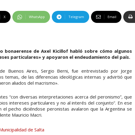
X
WhatsApp
Telegram
Email
rio bonaerense de Axel Kicillof habló sobre cómo algunos
eses particulares» y apoyaron el endeudamiento del país.
 de Buenos Aires, Sergio Berni, fue entrevistado por Jorge
os temas, de las diferencias ideológicas internas y advirtió que
ueron aliados del macrismo».
entes “con diversas interpretaciones acerca del peronismo”, que
os intereses particulares y no al interés del conjunto”. En ese
n el pecho diciéndose peronistas avalaron que la Argentina se
ente Mauricio Macri.