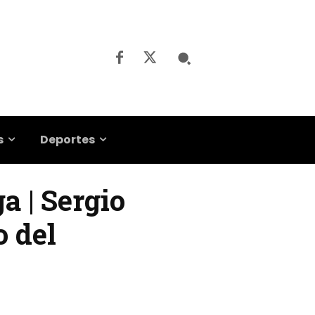
s
Deportes
a | Sergio
o del