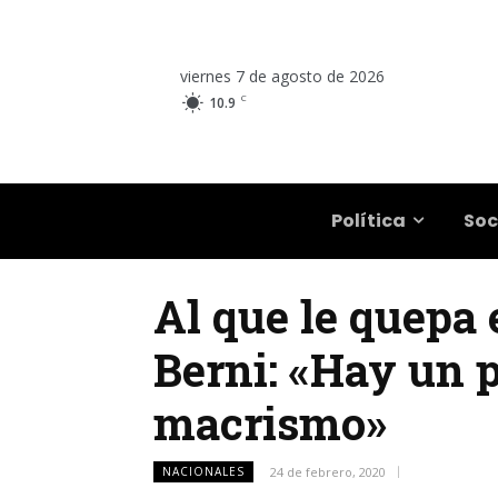
viernes 7 de agosto de 2026
C
10.9
Salta
Política
Soc
Al que le quepa 
Berni: «Hay un 
macrismo»
NACIONALES
24 de febrero, 2020