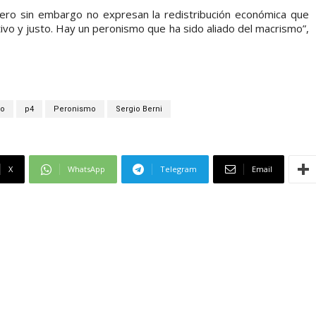
, pero sin embargo no expresan la redistribución económica que
tivo y justo. Hay un peronismo que ha sido aliado del macrismo”,
o
p4
Peronismo
Sergio Berni
X
WhatsApp
Telegram
Email