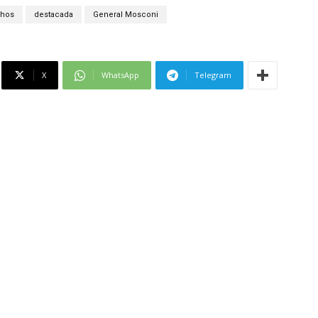
chos
destacada
General Mosconi
X
WhatsApp
Telegram