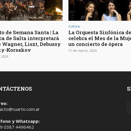
Cultura
to de Semana Santa | La
La Orquesta Sinfónica de
ca de Salta interpretará
celebra el Mes de la Muj
e Wagner, Liszt, Debussy
un concierto de ópera
ky-Korsakov
11 de marzo, 2026
 2026
NTÁCTENOS
S
reo:
acto@cuarto.com.ar
éfono y Whatsapp:
 9 0387 4496462