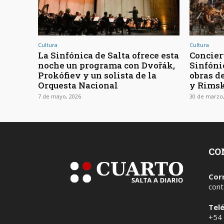
Cultura
Cultura
La Sinfónica de Salta ofrece esta
Concier
noche un programa con Dvořák,
Sinfóni
Prokófiev y un solista de la
obras d
Orquesta Nacional
y Rims
7 de mayo, 2026
30 de marzo,
CO
Cor
cont
Tel
+54