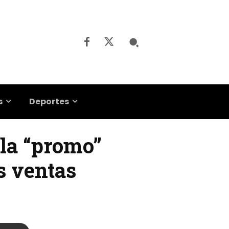
s
Deportes
 la “promo”
s ventas