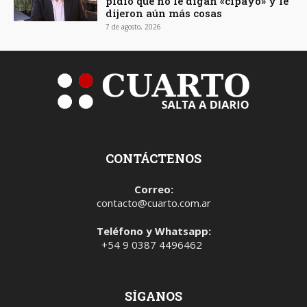
pidió que no le digan «cipayo» y le
dijeron aún más cosas
7 de agosto, 2026
CONTÁCTENOS
Correo:
contacto@cuarto.com.ar
Teléfono y Whatsapp:
+54 9 0387 4496462
SÍGANOS