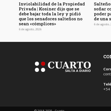
Inviolabilidad de la Propiedad
Salteños
Privada | Kosiner dijo que se
soñar c
debe bajar toda la ley y pidió
poder pa
que los senadores salteños no
de una 
sean «cómplices»
6 de agosto,
6 de agosto, 2026
CO
Cor
cont
Tel
+54
© 2018-2025 - Cuarto