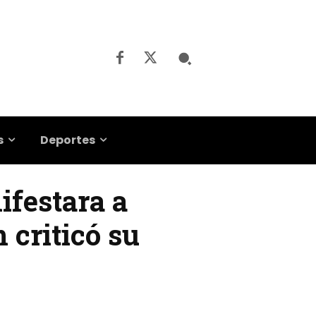
s
Deportes
ifestara a
 criticó su