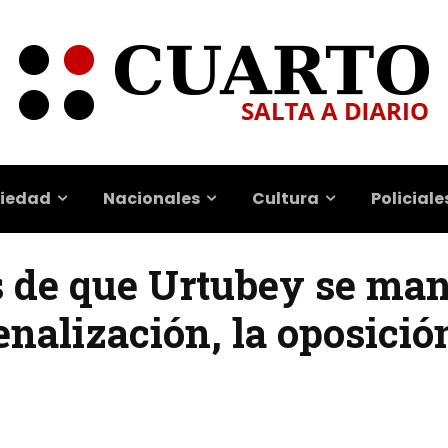
iedad
Nacionales
Cultura
Policiale
s de que Urtubey se man
enalización, la oposición