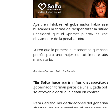
Ayer, en Infobae, el gobernador había a
buscamos la forma de despenalizar la situaci
Consideró que el «primer punto» es «corr
obviamente de la penalización».
«Creo que lo primero que tenemos que hacer 
prisión para una mujer es totalmente abs
mandatario.
Gabriela Cerrano. Foto: La Gaceta.
“En Salta hace parir niñas discapacitad
gobernador forman parte de una jugada polít
se atreven a decir que están en contra”.
Para Cerrano, las declaraciones del gobern
abortos, se va a resolver el problema del