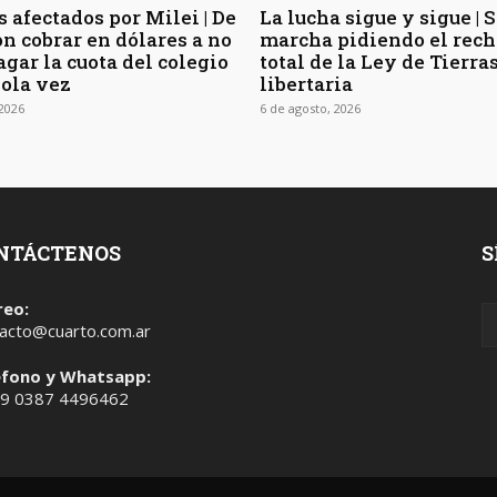
 afectados por Milei | De
La lucha sigue y sigue | 
on cobrar en dólares a no
marcha pidiendo el rec
gar la cuota del colegio
total de la Ley de Tierra
sola vez
libertaria
 2026
6 de agosto, 2026
NTÁCTENOS
S
reo:
acto@cuarto.com.ar
éfono y Whatsapp:
 9 0387 4496462