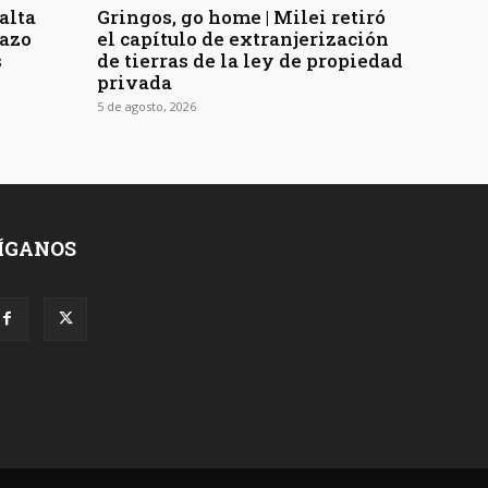
Salta
Gringos, go home | Milei retiró
hazo
el capítulo de extranjerización
s
de tierras de la ley de propiedad
privada
5 de agosto, 2026
ÍGANOS