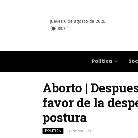
jueves 6 de agosto de 2026
C
33.7
Salta
Política
Soc
Aborto | Despue
favor de la desp
postura
POLÍTICA
30 de abril, 2018