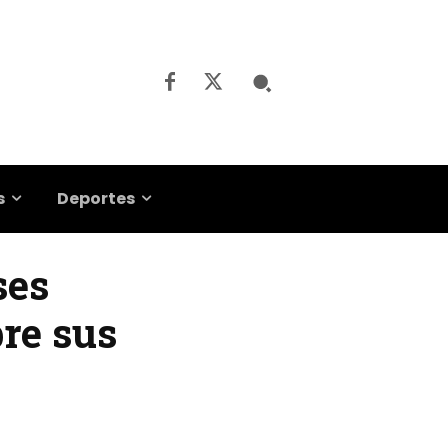
s
Deportes
ses
bre sus