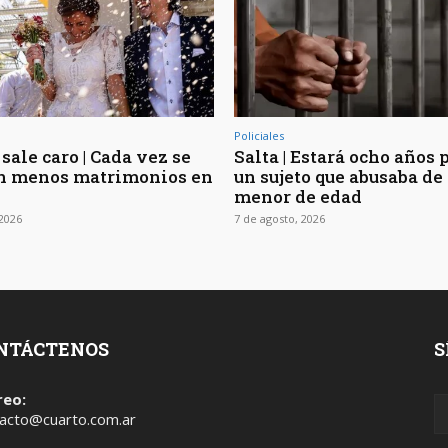
Policiales
sale caro | Cada vez se
Salta | Estará ocho años 
n menos matrimonios en
un sujeto que abusaba de 
menor de edad
 2026
7 de agosto, 2026
NTÁCTENOS
S
reo:
acto@cuarto.com.ar