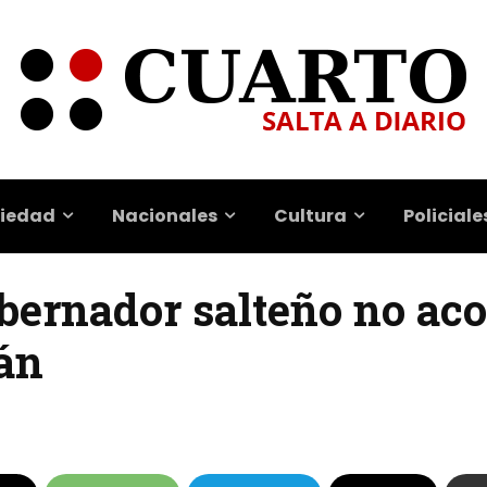
iedad
Nacionales
Cultura
Policiale
gobernador salteño no a
án