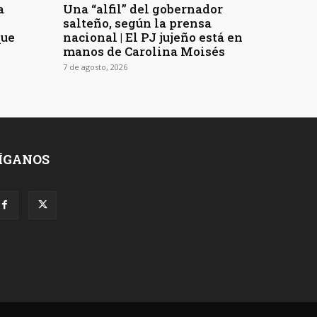
a
Una “alfil” del gobernador
n
salteño, según la prensa
que
nacional | El PJ jujeño está en
manos de Carolina Moisés
7 de agosto, 2026
ÍGANOS