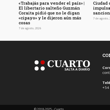
«Trabajás para vender el país» |
Ciudad d
El libertario salteño Guzmán
impulsa
Coraita pidió que no le digan
sancion
«cipayo» y le dijeron aún más
7 de agosto,
cosas
7 de agosto, 2026
CO
Cor
cont
Tel
+54
© 2018-2025 - Cuarto