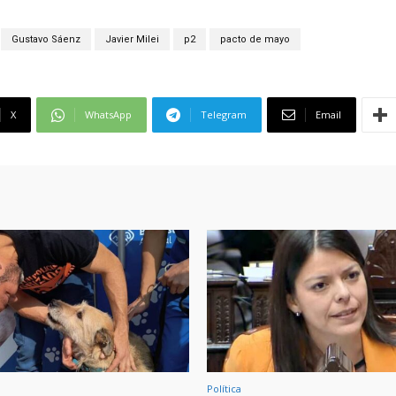
Gustavo Sáenz
Javier Milei
p2
pacto de mayo
X
WhatsApp
Telegram
Email
Política