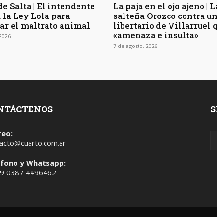
e Salta | El intendente
La paja en el ojo ajeno | L
 la Ley Lola para
salteña Orozco contra u
ar el maltrato animal
libertario de Villarruel 
«amenaza e insulta»
 2026
7 de agosto, 2026
NTÁCTENOS
S
reo:
acto@cuarto.com.ar
éfono y Whatsapp:
 9 0387 4496462