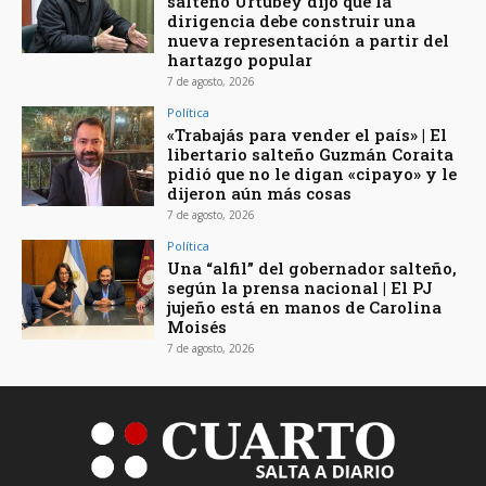
salteño Urtubey dijo que la
dirigencia debe construir una
nueva representación a partir del
hartazgo popular
7 de agosto, 2026
Política
«Trabajás para vender el país» | El
libertario salteño Guzmán Coraita
pidió que no le digan «cipayo» y le
dijeron aún más cosas
7 de agosto, 2026
Política
Una “alfil” del gobernador salteño,
según la prensa nacional | El PJ
jujeño está en manos de Carolina
Moisés
7 de agosto, 2026