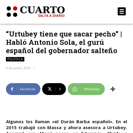
“Urtubey tiene que sacar pecho” |
Habló Antonio Sola, el gurú
español del gobernador salteño
POLÍTICA
6 de junio, 2019
Facebook
X
WhatsApp
Algunos los llaman «el Durán Barba español». En el
2015 trabajó con Massa y ahora asesora a Urtubey.