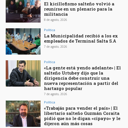
El kicillofismo salteño volvió a
reunirse en un plenario para la
militancia
8 de agosto, 2026
Política
La Municipalidad recibió a los ex
empleados de Terminal Salta S.A
7 de agosto, 2026
Política
«La gente está yendo adelante» | El
salteño Urtubey dijo que la
dirigencia debe construir una
nueva representación a partir del
hartazgo popular
7 de agosto, 2026
Política
«Trabajás para vender el país» | El
libertario salteño Guzmán Coraita
pidió que no le digan «cipayo» y le
dijeron aún más cosas